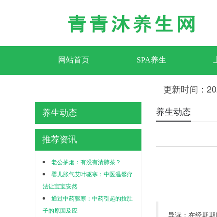
网站首页
SPA养生
更新时间：20
养生动态
养生动态
推荐资讯
老公抽烟：有没有清肺茶？
婴儿胀气艾叶驱寒：中医温馨疗
法让宝宝安然
通过中药驱寒：中药引起的拉肚
子的原因及应
导读：在经期期