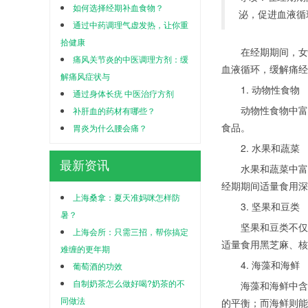
如何选择经期补血食物？
泌，促进血液循环
通过中药调理气虚发热，让你重
拾健康
在经期期间，女性
痛风关节炎的中医调理方剂：缓
血液循环，缓解痛经
解痛风症状与
1. 动物性食物
通过身体长疣 中医治疗方剂
动物性食物中富含
补肝血的药材有哪些？
食品。
胃炎为什么腰会痛？
2. 水果和蔬菜
最新资讯
水果和蔬菜中富含
经期期间适量食用深
上海桑拿：夏天准妈咪怎样防
3. 坚果和豆类
暑？
坚果和豆类不仅富
上海会所：只需三招，帮你搞定
适量食用黑芝麻、核
难缠的更年期
4. 海藻和海鲜
葡萄酒的功效
自制奶茶怎么做好喝?奶茶的不
海藻和海鲜中含有
同做法
的平衡；而海鲜则能