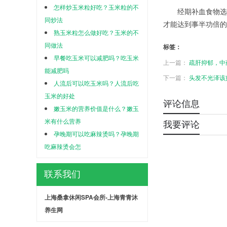
怎样炒玉米粒好吃？玉米粒的不
经期补血食物选择
同炒法
才能达到事半功倍的
熟玉米粒怎么做好吃？玉米的不
同做法
标签：
早餐吃玉米可以减肥吗？吃玉米
上一篇：
疏肝抑郁，中
能减肥吗
下一篇：
头发不光泽该
人流后可以吃玉米吗？人流后吃
玉米的好处
评论信息
嫩玉米的营养价值是什么？嫩玉
米有什么营养
我要评论
孕晚期可以吃麻辣烫吗？孕晚期
吃麻辣烫会怎
联系我们
上海桑拿休闲SPA会所-上海青青沐
养生网