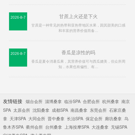
甘蔗上火还是下火
2026-8-7
甘蔗是一种常见的热带和亚热带地区水果，因其甜美的口感
和丰富的营养价值而备…
香瓜是凉性的吗
2026-8-7
香瓜是夏令消暑瓜果，其营养价值可与西瓜媲美，但众所周
知，水果也有偏性、有…
友情链接
烟台会所
淄博桑拿
临汾SPA
合肥会所
杭州桑拿
南京
SPA
太原会所
沈阳桑拿
成都SPA
南昌桑拿
东莞会所
石家庄桑
拿
天津SPA
大同会所
晋中桑拿
长治SPA
保定会所
廊坊桑拿
乌
鲁木齐SPA
衢州会所
台州桑拿
上海按摩SPA
大连桑拿
无锡SPA