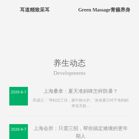
耳道精致采耳
Green Massage青籟养身
养生动态
Developments
上海桑拿：夏天准妈咪怎样防暑？
2026-8-7
民谚云：“孕妇过三伏，腹中揣火炉。”炎炎夏日对于准妈妈
来说无疑…
上海会所：只需三招，帮你搞定难缠的更年
2026-8-7
期人