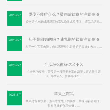
烫伤不能吃什么？烫伤后饮食的注意事项
2026-8-7
烫伤是指皮肤或组织接触高温物体或热液体，导致组织损…
茄子是回奶的吗？哺乳期的饮食注意事项
2026-8-7
对于一个宝宝来说，自然离开母乳是断奶的最好的方法，…
苦瓜怎么做好吃又不苦
2026-8-7
在炎热的夏季，苦瓜是一种营养丰富的蔬菜，富含维生素
C、维生素A、膳食纤维和…
苹果止泻吗
2026-8-7
苹果是营养水果，素有水果之王的美誉，其味道酸甜可口，
具有很好的食用价值，…