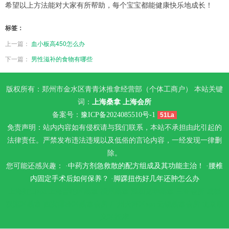
希望以上方法能对大家有所帮助，每个宝宝都能健康快乐地成长！
标签：
上一篇：
血小板高450怎么办
下一篇：
男性滋补的食物有哪些
版权所有：郑州市金水区青青沐推拿经营部（个体工商户） 本站关键
词：
上海桑拿
上海会所
备案号：
豫ICP备2024085510号-1
51La
免责声明：站内内容如有侵权请与我们联系，本站不承担由此引起的
法律责任。严禁发布违法违规以及低俗的言论内容，一经发现一律删
除。
您可能还感兴趣： ·
中药方剂急救散的配方组成及其功能主治！
·
腰椎
内固定手术后如何保养？
·
脚踝扭伤好几年还肿怎么办
上海虹口spa
上海普陀区桑拿
福州桑拿
深圳龙华桑拿
三亚会所
成都
双流区桑拿
西安灞桥区桑拿会所
广州天河区spa
无锡桑拿会所
北京顺
义区按摩