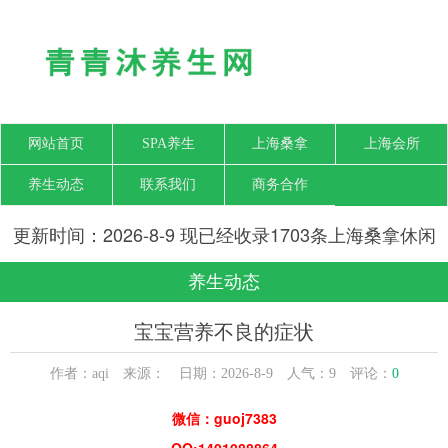
网站首页
SPA养生
上海桑拿
上海会所
养生动态
联系我们
商务合作
更新时间：2026-8-9 现已经收录1703条上海桑拿休闲
SPA会所-上海青青沐养生网信息
养生动态
宝宝营养不良的症状
作者：aqi 来源： 日期：2026-8-9 人气：
9
评论：
0
微信：guoj7383
QQ:1401088864