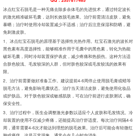
冰点红宝石脱毛是一种无痛去除多余体毛的先进技术，通过特定波长
的激光精准破坏毛囊，达到长效脱毛效果。治疗前需清洁皮肤，避免
暴晒；治疗时使用冷却装置减少不适感；治疗后注意保湿和防晒，避
免刺激皮肤。
1、冰点红宝石脱毛的原理基于选择性光热作用。红宝石激光的波长对
黑色素有高度选择性，能够精准作用于毛囊中的黑色素，转化为热能
破坏毛囊，同时冷却装置保护表皮，减少疼痛和热损伤。这种方法适
合肤色较浅、毛发较深的人群，但对肤色较深或毛发较浅的效果有
限。
2、治疗前需要做好准备工作。建议提前4-6周停止使用脱毛膏或蜡等
脱毛方法，避免影响毛囊状态。治疗当天清洁皮肤，避免使用化妆品
或护肤品。对于肤色较深或敏感肌肤，可在治疗前进行皮肤测试，确
保安全性。
3、治疗过程中，医生会调整激光参数以适应个人皮肤和毛发情况。冷
却装置的使用不仅减少疼痛，还能提高治疗舒适度。每次治疗间隔4-6
周，通常需要4-6次才能达到理想的脱毛效果。治疗后可能会有轻微红
肿或瘙痒，这是正常现象，通常会在几小时内消失。