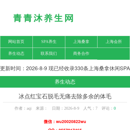
网站首页
SPA养生
上海桑拿
上海会所
养生动态
联系我们
商务合作
更新时间：2026-8-9 现已经收录330条上海桑拿休闲SPA
会所-上海青青沐养生网信息
养生动态
冰点红宝石脱毛无痛去除多余的体毛
作者：aqi 来源： 日期：2026-8-9 人气：
7
评论：
0
微信：wu20020822wu
QQ：2557817465