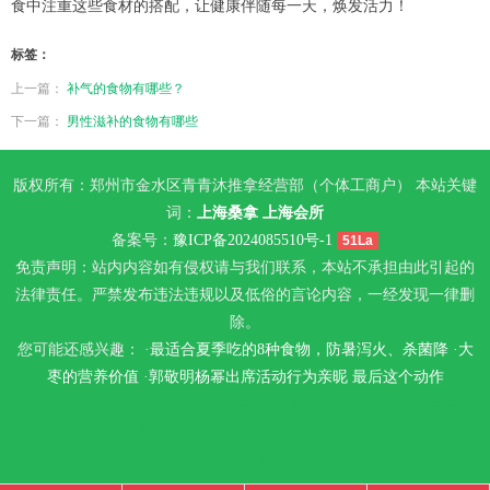
食中注重这些食材的搭配，让健康伴随每一天，焕发活力！
标签：
上一篇：
补气的食物有哪些？
下一篇：
男性滋补的食物有哪些
版权所有：郑州市金水区青青沐推拿经营部（个体工商户） 本站关键
词：
上海桑拿
上海会所
备案号：
豫ICP备2024085510号-1
51La
免责声明：站内内容如有侵权请与我们联系，本站不承担由此引起的
法律责任。严禁发布违法违规以及低俗的言论内容，一经发现一律删
除。
您可能还感兴趣： ·
最适合夏季吃的8种食物，防暑泻火、杀菌降
·
大
枣的营养价值
·
郭敬明杨幂出席活动行为亲昵 最后这个动作
西安未央区桑拿
青岛黄岛桑拿
北京水疗
北京房山区会所
成都金牛区
休闲会所
南京鼓楼男士spa
天津滨海新区桑拿
上海宝山区会所
广州海
珠区休闲会所
北京丰台区桑拿