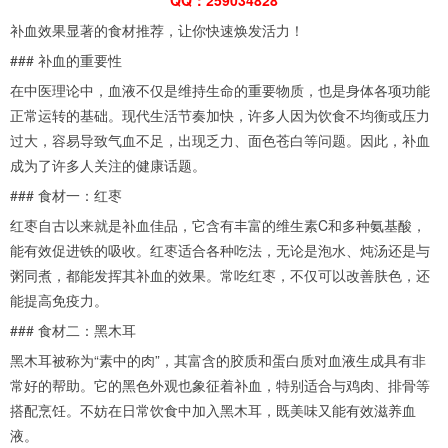
补血效果显著的食材推荐，让你快速焕发活力！
### 补血的重要性
在中医理论中，血液不仅是维持生命的重要物质，也是身体各项功能
正常运转的基础。现代生活节奏加快，许多人因为饮食不均衡或压力
过大，容易导致气血不足，出现乏力、面色苍白等问题。因此，补血
成为了许多人关注的健康话题。
### 食材一：红枣
红枣自古以来就是补血佳品，它含有丰富的维生素C和多种氨基酸，
能有效促进铁的吸收。红枣适合各种吃法，无论是泡水、炖汤还是与
粥同煮，都能发挥其补血的效果。常吃红枣，不仅可以改善肤色，还
能提高免疫力。
### 食材二：黑木耳
黑木耳被称为“素中的肉”，其富含的胶质和蛋白质对血液生成具有非
常好的帮助。它的黑色外观也象征着补血，特别适合与鸡肉、排骨等
搭配烹饪。不妨在日常饮食中加入黑木耳，既美味又能有效滋养血
液。