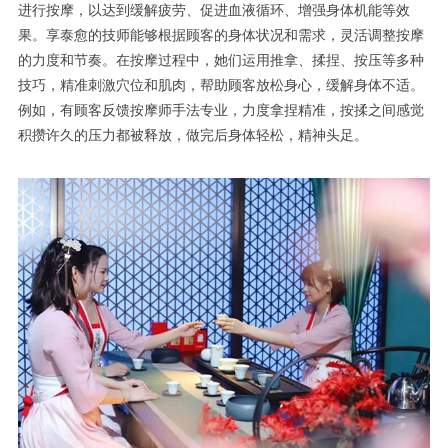
进行按摩，以达到缓解疲劳、促进血液循环、增强身体机能等效
果。享泰愈的技师能够根据顾客的身体状况和需求，灵活调整按摩
的力度和节奏。在按摩过程中，她们运用推拿、揉捏、按压等多种
技巧，精准刺激穴位和肌肉，帮助顾客放松身心，缓解身体不适。
例如，有顾客反馈按摩师手法专业，力度拿捏精准，按揉之间感觉
积攒许久的压力都被释放，做完后身体轻松，精神头足。